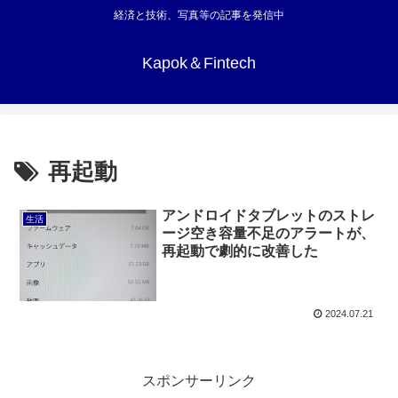
経済と技術、写真等の記事を発信中
Kapok＆Fintech
再起動
アンドロイドタブレットのストレ
生活
ージ空き容量不足のアラートが、
再起動で劇的に改善した
2024.07.21
スポンサーリンク