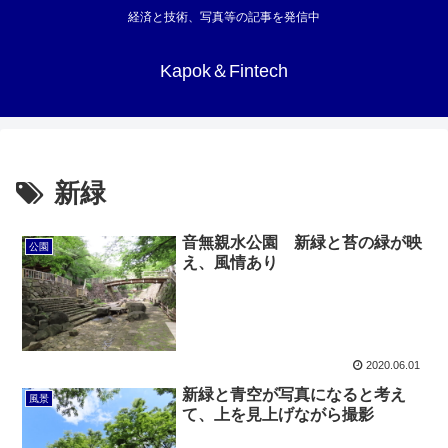
経済と技術、写真等の記事を発信中
Kapok＆Fintech
新緑
音無親水公園 新緑と苔の緑が映
公園
え、風情あり
2020.06.01
新緑と青空が写真になると考え
風景
て、上を見上げながら撮影