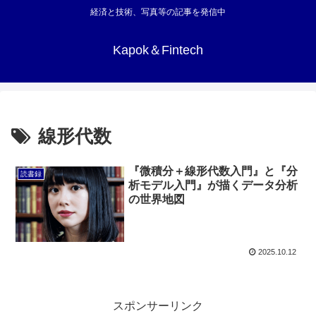
経済と技術、写真等の記事を発信中
Kapok＆Fintech
線形代数
『微積分＋線形代数入門』と『分
読書録
析モデル入門』が描くデータ分析
の世界地図
2025.10.12
スポンサーリンク