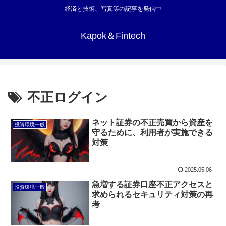
経済と技術、写真等の記事を発信中
Kapok＆Fintech
不正ログイン
ネット証券の不正売買から資産を
投資環境一般
守るために、利用者が実施できる
対策
2025.05.06
急増する証券口座不正アクセスと
投資環境一般
求められるセキュリティ対策の再
考