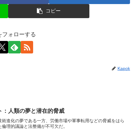
コピー
kをフォローする
Kapok
ト：人類の夢と潜在的脅威
技術進化の夢である一方、労働市場や軍事転用などの脅威をはら
た倫理的議論と法整備が不可欠だ。