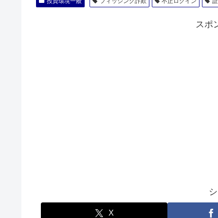
投資環境一般
フィッシング詐欺
不正ログイン
スポ
シ
X