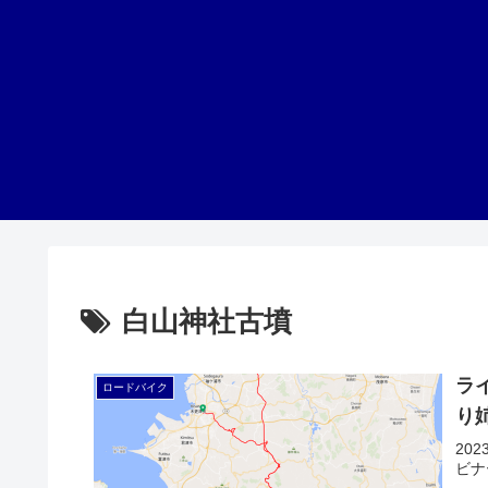
白山神社古墳
ラ
ロードバイク
り
20
ビナ