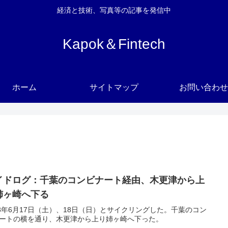
経済と技術、写真等の記事を発信中
Kapok＆Fintech
ホーム
サイトマップ
お問い合わせ
イドログ：千葉のコンビナート経由、木更津から上
姉ヶ崎へ下る
23年6月17日（土）、18日（日）とサイクリングした。千葉のコン
ートの横を通り、木更津から上り姉ヶ崎へ下った。