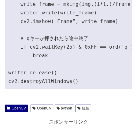
    write_frame = mkimg(img,(i*1.)/frame_c
    writer.write(write_frame)

    cv2.imshow("Frame", write_frame)

    # qキーが押されたら途中終了

    if cv2.waitKey(25) & 0xFF == ord('q'):

        break

writer.release()

cv2.destroyAllWindows()
OpenCV
OpenCV
python
紅葉
スポンサーリンク