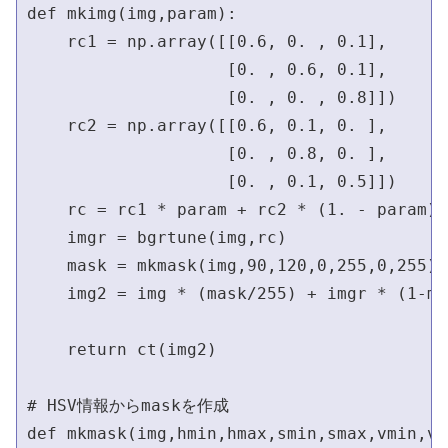
def mkimg(img,param):

    rc1 = np.array([[0.6, 0. , 0.1],

                    [0. , 0.6, 0.1],

                    [0. , 0. , 0.8]])

    rc2 = np.array([[0.6, 0.1, 0. ],

                    [0. , 0.8, 0. ],

                    [0. , 0.1, 0.5]])

    rc = rc1 * param + rc2 * (1. - param)

    imgr = bgrtune(img,rc)

    mask = mkmask(img,90,120,0,255,0,255)

    img2 = img * (mask/255) + imgr * (1-ma
    return ct(img2)

# HSV情報からmaskを作成

def mkmask(img,hmin,hmax,smin,smax,vmin,vma