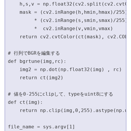
    h,s,v = np.float32(cv2.split(cv2.cvt
    mask = (cv2.inRange(h,hmin,hmax)/255) \
         * (cv2.inRange(s,smin,smax)/255) \
         *  cv2.inRange(v,vmin,vmax)

    return cv2.cvtColor(ct(mask), cv2.COLO
# 行列でBGRを編集する

def bgrtune(img,rc):

    img2 = np.dot(np.float32(img) , rc)

    return ct(img2)

# 値を0-255にclipして、typeをuint8にする         
def ct(img):

    return np.clip(img,0,255).astype(np.uin
file_name = sys.argv[1]
