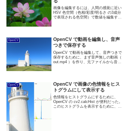
る
画像を編集するには、人間の感覚に近い
HSV 色空間（色相/彩度/明るさ の3成分
で表現される色空間）で数値を編集する
のが良い。OpenCV では、
cv2.cvtColor(元画
像,cv2.COLOR_BGR2HSV)) で HSV に変
換できる。HSV から元の BGR に戻すに
OpenCV で動画を編集し、音声
は、cv2.cvtColor(HSV画
OpenCV
つきで保存する
像,cv2.COLOR_HSV2BGR) とすれば良
い。
OpenCV で動画を編集して、音声つきで
保存するために、まず音声無しの動画（
out.mp4 ）を作り、元ファイルから音声
を抽出して、音声つきの動画にする。
OpenCV で画像の色情報をヒス
OpenCV
トグラムにして表示する
色情報をヒストグラムにするために、
OpenCV の cv2.calcHist が便利だった。
このヒストグラムを表示するために、
np.empty((256, 256, 3), np.uint8) のよう
に表示領域を作り、 cv2.line で線を引い
た。