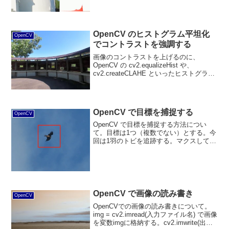
OpenCV のヒストグラム平坦化
OpenCV
でコントラストを強調する
画像のコントラストを上げるのに、
OpenCV の cv2.equalizeHist や、
cv2.createCLAHE といったヒストグラム
平坦化機能が活用できる。これらを試し
てみた結果を投稿する。
OpenCV で目標を捕捉する
OpenCV
OpenCV で目標を捕捉する方法につい
て。目標は1つ（複数でない）とする。今
回は1羽のトビを追跡する。マクスして、
重心を求め、枠で囲むという処理をす
る。
OpenCV で画像の読み書き
OpenCV
OpenCVでの画像の読み書きについて。
img = cv2.imread(入力ファイル名) で画像
を変数imgに格納する。cv2.imwrite(出力