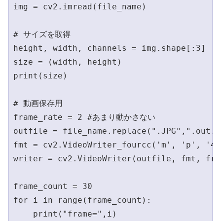
img = cv2.imread(file_name)

# サイズを取得

height, width, channels = img.shape[:3]

size = (width, height)

print(size)

# 動画保存用

frame_rate = 2 #あまり動かさない

outfile = file_name.replace(".JPG",".out.mp
fmt = cv2.VideoWriter_fourcc('m', 'p', '4'
writer = cv2.VideoWriter(outfile, fmt, fra
frame_count = 30

for i in range(frame_count):

    print("frame=",i)
