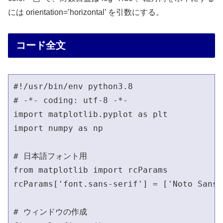
には orientation=’horizontal’ を引数にする。
コード全文
#!/usr/bin/env python3.8                  
# -*- coding: utf-8 -*-                   
import matplotlib.pyplot as plt

import numpy as np

# 日本語フォント用                               
from matplotlib import rcParams

rcParams['font.sans-serif'] = ['Noto Sans 
# ウィンドウの作成                               