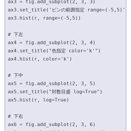
ax3 = fig.add_subplot(2, 3, 3)

ax3.set_title('ビンの範囲指定 range=(-5,5)')

ax3.hist(r, range=(-5,5))

# 下左                                      
ax4 = fig.add_subplot(2, 3, 4)

ax4.set_title("色指定 color='k'")

ax4.hist(r, color='k')

# 下中                                      
ax5 = fig.add_subplot(2, 3, 5)

ax5.set_title("対数目盛 log=True")

ax5.hist(r, log=True)

# 下右                                      
ax6 = fig.add_subplot(2, 3, 6)
