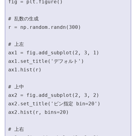
fig = plt.figure()

# 乱数の生成                                  
r = np.random.randn(300)

# 上左                                      
ax1 = fig.add_subplot(2, 3, 1)

ax1.set_title('デフォルト')

ax1.hist(r)

# 上中                                      
ax2 = fig.add_subplot(2, 3, 2)

ax2.set_title('ビン指定 bin=20')

ax2.hist(r, bins=20)

# 上右                                      