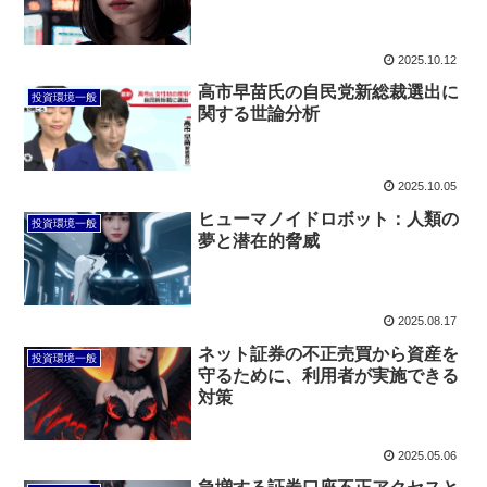
2025.10.12
高市早苗氏の自民党新総裁選出に
投資環境一般
関する世論分析
2025.10.05
ヒューマノイドロボット：人類の
投資環境一般
夢と潜在的脅威
2025.08.17
ネット証券の不正売買から資産を
投資環境一般
守るために、利用者が実施できる
対策
2025.05.06