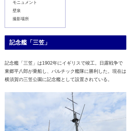
モニュメント
壁泉
撮影場所
記念艦「三笠」
記念艦「三笠」は1902年にイギリスで竣工。日露戦争で
東郷平八郎が乗船し、バルチック艦隊に勝利した。現在は
横須賀の三笠公園に記念艦として設置されている。