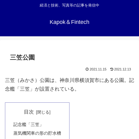
経済と技術、写真等の記事を発信中
Kapok＆Fintech
三笠公園
2021.11.15
2021.12.13
三笠（みかさ）公園は、神奈川県横須賀市にある公園。記
念艦「三笠」が設置されている。
目次
記念艦「三笠」
蒸気機関車の形の貯水槽