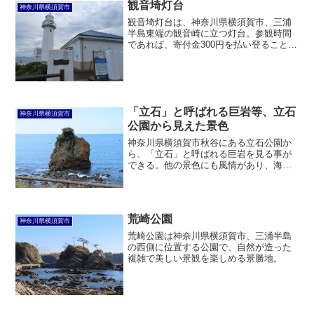
観音埼灯台
神奈川県横須賀市
観音埼灯台は、神奈川県横須賀市、三浦
半島東端の観音崎に立つ灯台。参観時間
であれば、寄付金300円を払い登ることが
できる。
「立石」と呼ばれる巨岩等、立石
神奈川県横須賀市
公園から見えた景色
神奈川県横須賀市秋谷にある立石公園か
ら、「立石」と呼ばれる巨岩を見る事が
できる。他の景色にも風情があり、海風
が心地よい。この地は古くから景勝地と
して知られている。
荒崎公園
神奈川県横須賀市
荒崎公園は神奈川県横須賀市、三浦半島
の西側に位置する公園で、自然が造った
複雑で美しい景観を楽しめる景勝地。