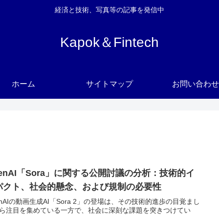
経済と技術、写真等の記事を発信中
Kapok＆Fintech
ホーム
サイトマップ
お問い合わせ
penAI「Sora」に関する公開討議の分析：技術的イ
パクト、社会的懸念、および規制の必要性
enAIの動画生成AI「Sora 2」の登場は、その技術的進歩の目覚まし
ら注目を集めている一方で、社会に深刻な課題を突きつけてい