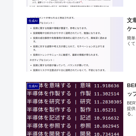
文
生成AI
ケ
簡単
くて
B
生成AI
ッ
BE
提供
る。