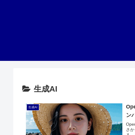
生成AI
O
生成AI
ン
Op
さか
る。