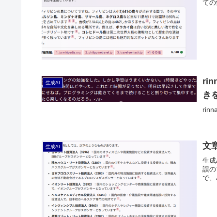
ての
r
生成AI
き
ri
文
生成AI
生成
誤の
で、