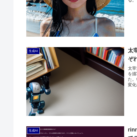
太
生成AI
ぞ
太宰
を描
た。
変化
rin
生成AI