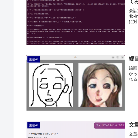
て
会話文
4b
に対
線
生成AI
線画
かっ
れる
文
生成AI
文章