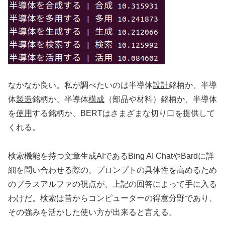
なかなか良い。私が調べたいのは半導体
設計
銘柄か、半導
体
製造
銘柄か、半導体
構成
（部品や材料）銘柄か、半導体
を
使用
する銘柄か、BERTはさまざまな切り口を提供して
くれる。
検索機能を持つ文章生成AIであるBing AI ChatやBardに詳
細を問い合わせる際の、プロンプトの具体性を高めるため
のプラスアルファの視点が、上記の回答によって手に入る
わけだ。検索は昔からコンピューターの得意分野であり、
その強みを活かした使い方が出来ると言える。