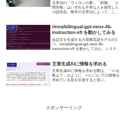
太宰治の「ヴィヨンの妻」「斜陽」「人
間失格」はいずれも不幸な人を描写した
小説作品。晩年の太宰治によって、この
順番に公開された。特徴をよく表す文章
を抽出してみたところ、太宰治の表現技
法の変化に気付いた。
rinna/bilingual-gpt-neox-4b-
生成AI
instruction-sft を動かしてみる
会話文を生成する大規模言語モデルの1
つ、rinna/bilingual-gpt-neox-4b-
instruction-sft を動かしてみた。システム
は私（ユーザー）の入力に対して、会話
のように応答してくれる。語彙が多くて
面白い。
文章生成AIに情報を求める
生成AI
文章生成AIに情報を求める際は、「○○を
教えて」のように、○○についての情報を
求めている旨を伝達すると良い。
スポンサーリンク