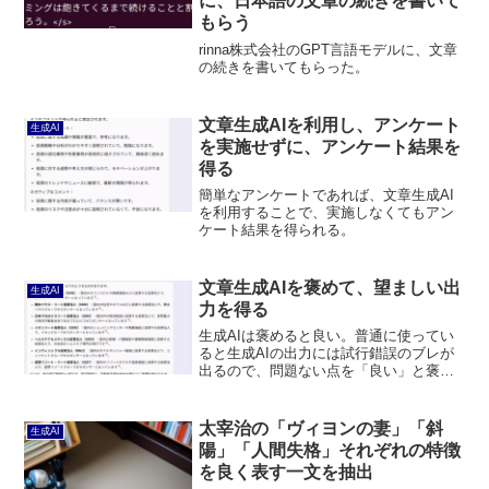
に、日本語の文章の続きを書いて
もらう
rinna株式会社のGPT言語モデルに、文章
の続きを書いてもらった。
文章生成AIを利用し、アンケート
生成AI
を実施せずに、アンケート結果を
得る
簡単なアンケートであれば、文章生成AI
を利用することで、実施しなくてもアン
ケート結果を得られる。
文章生成AIを褒めて、望ましい出
生成AI
力を得る
生成AIは褒めると良い。普通に使ってい
ると生成AIの出力には試行錯誤のブレが
出るので、問題ない点を「良い」と褒め
て伝達することで、AIの出力を安定させ
ることができる。
太宰治の「ヴィヨンの妻」「斜
生成AI
陽」「人間失格」それぞれの特徴
を良く表す一文を抽出