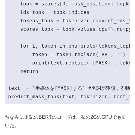
    topk = scores[0, mask_position].topk(n
    ids_topk = topk.indices

    tokens_topk = tokenizer.convert_ids_to
    scores_topk = topk.values.cpu().numpy()
    for i, token in enumerate(tokens_topk):
        token = token.replace('##', '')

        print(text.replace('[MASK]', token
    return

text  = '半導体を[MASK]する' #名詞が連想する動詞を調べる  
ちなみに上記のBERTのコードは、私の2GのGPUでも動
いた。