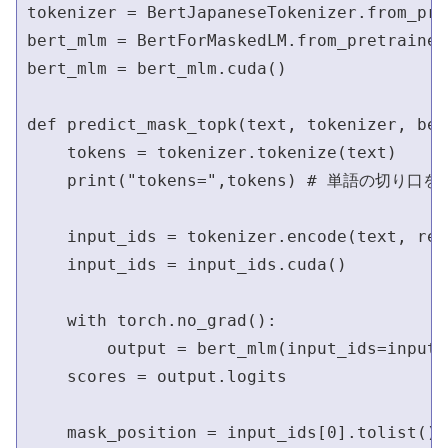
tokenizer = BertJapaneseTokenizer.from_pre
bert_mlm = BertForMaskedLM.from_pretrained
bert_mlm = bert_mlm.cuda()

def predict_mask_topk(text, tokenizer, ber
    tokens = tokenizer.tokenize(text)

    print("tokens=",tokens) # 単語の切り口を目視す
    input_ids = tokenizer.encode(text, ret
    input_ids = input_ids.cuda()

    with torch.no_grad():

        output = bert_mlm(input_ids=input_i
    scores = output.logits

    mask_position = input_ids[0].tolist()