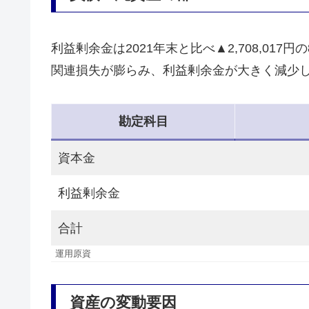
利益剰余金は2021年末と比べ▲2,708,017
関連損失が膨らみ、利益剰余金が大きく減少
勘定科目
資本金
利益剰余金
合計
運用原資
資産の変動要因