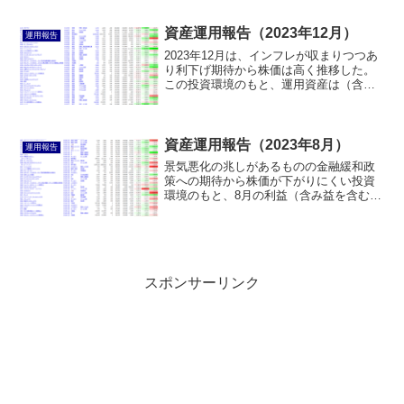
1,459,004円によって、運用資産は
36,899,949円になった。
資産運用報告（2023年12月）
運用報告
2023年12月は、インフレが収まりつつあ
り利下げ期待から株価は高く推移した。
この投資環境のもと、運用資産は（含
み）損益+336,082円および増資
+1,550,415円によって増え、40,902,881
円になった。
資産運用報告（2023年8月）
運用報告
景気悪化の兆しがあるものの金融緩和政
策への期待から株価が下がりにくい投資
環境のもと、8月の利益（含み益を含む）
119,207円および増資50,202円によって、
運用資産は36,706,744円になった。
スポンサーリンク