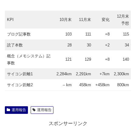
12月末
KPI
10月末
11月末
変化
予想
ブログ記事数
103
111
+8
115
読了本数
28
30
+2
34
概念（メモシステム）記
121
129
+8
140
事数
サイコン距離1
2,284km
2,291km
+7km
2,300km
サイコン距離2
– km
458km
+458km
800km
運用報告
運用報告
スポンサーリンク