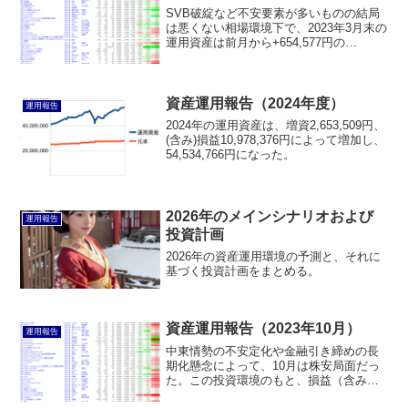
SVB破綻など不安要素が多いものの結局
は悪くない相場環境下で、2023年3月末の
運用資産は前月から+654,577円の
32,422,580円になった。
資産運用報告（2024年度）
運用報告
2024年の運用資産は、増資2,653,509円、
(含み)損益10,978,376円によって増加し、
54,534,766円になった。
2026年のメインシナリオおよび
運用報告
投資計画
2026年の資産運用環境の予測と、それに
基づく投資計画をまとめる。
資産運用報告（2023年10月）
運用報告
中東情勢の不安定化や金融引き締めの長
期化懸念によって、10月は株安局面だっ
た。この投資環境のもと、損益（含み損
益を含む）▲876,785円および増資