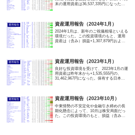
末の運用資産は36,537,335円になった。7
月の利益（含み益を含む）は379,812円だ
った。その他、300,000円の増資により、
運用資産が増えた。
資産運用報告（2024年1月）
運用報告
2024年1月は、新年のご祝儀相場といえる
環境だった。この投資環境のもと、運用
資産は（含み）損益+1,307,879円および
増資+50,114円によって増え、42,260,874
円になった。
資産運用報告（2023年1月）
運用報告
良好な投資環境を受けて、2023年1月の運
用資産は昨年末から+1,535,555円の、
31,462,967円になった。保有する日本
株、米国株、香港株や暗号資産はいずれ
も堅調な値動きとなった。
資産運用報告（2023年10月）
運用報告
中東情勢の不安定化や金融引き締めの長
期化懸念によって、10月は株安局面だっ
た。この投資環境のもと、損益（含み損
益を含む）▲876,785円および増資
1,459,004円によって、運用資産は
36,899,949円になった。