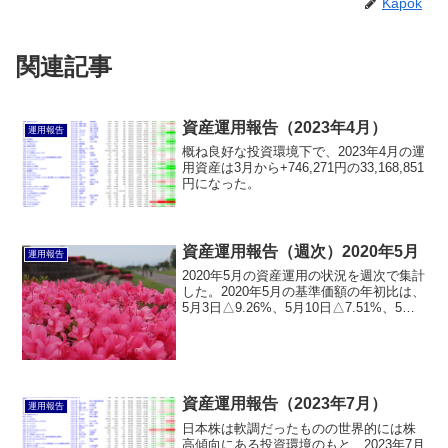
Kapok
関連記事
資産運用報告（2023年4月）
運用報告
概ね良好な投資環境下で、2023年4月の運
用資産は3月から+746,271円の33,168,851
円になった。
資産運用報告（週次）2020年5月
運用報告
2020年5月の資産運用の状況を週次で集計
した。2020年5月の基準価額の年初比は、
5月3日△9.26%、5月10日△7.51%、5月
16日△7.03%、5月25日△5.23%、5月30
日△3.19%と、回復基調で推移した。
資産運用報告（2023年7月）
運用報告
日本株は軟調だったものの世界的には株
高傾向にある投資環境のもと、2023年7月