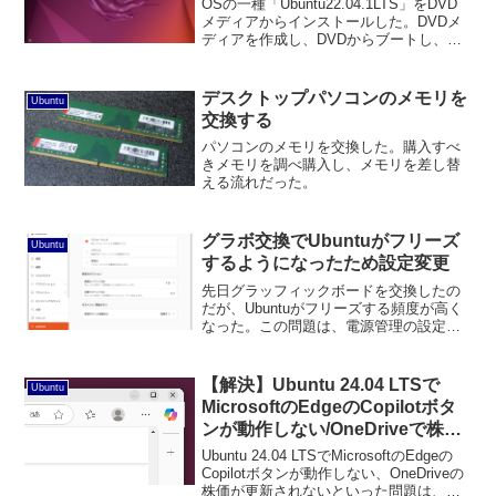
OSの一種「Ubuntu22.04.1LTS」をDVD
メディアからインストールした。DVDメ
ディアを作成し、DVDからブートし、
Ubuntuのインストーラーを起動、パソコ
ンにインストールした。その覚書を投稿
する。
デスクトップパソコンのメモリを
Ubuntu
交換する
パソコンのメモリを交換した。購入すべ
きメモリを調べ購入し、メモリを差し替
える流れだった。
グラボ交換でUbuntuがフリーズ
Ubuntu
するようになったため設定変更
先日グラッフィックボードを交換したの
だが、Ubuntuがフリーズする頻度が高く
なった。この問題は、電源管理の設定変
更で解決した。
【解決】Ubuntu 24.04 LTSで
Ubuntu
MicrosoftのEdgeのCopilotボタ
ンが動作しない/OneDriveで株価
が取得できない
Ubuntu 24.04 LTSでMicrosoftのEdgeの
Copilotボタンが動作しない、OneDriveの
株価が更新されないといった問題は、端