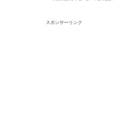
末を操作し、古いバージョンのEdgeから
インストールすると解決する。
スポンサーリンク