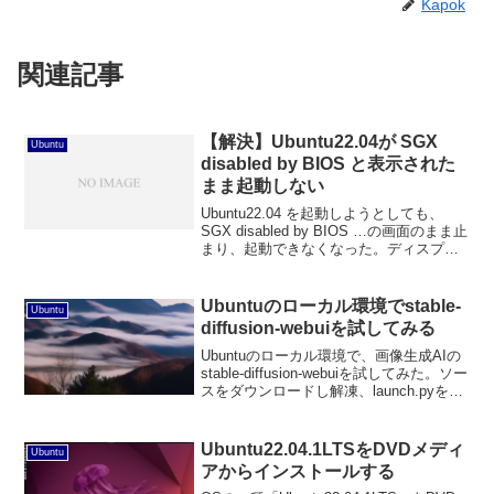
Kapok
関連記事
【解決】Ubuntu22.04が SGX
Ubuntu
disabled by BIOS と表示された
まま起動しない
Ubuntu22.04 を起動しようとしても、
SGX disabled by BIOS …の画面のまま止
まり、起動できなくなった。ディスプレ
イへ繋がる配線を単純化したところ
Ubuntu が起動した。端末から sudo
ubuntu-drivers autoinstall をすれば解決し
Ubuntuのローカル環境でstable-
Ubuntu
た。
diffusion-webuiを試してみる
Ubuntuのローカル環境で、画像生成AIの
stable-diffusion-webuiを試してみた。ソー
スをダウンロードし解凍、launch.pyを実
行しブラウザでアクセスする流れだっ
た。
Ubuntu22.04.1LTSをDVDメディ
Ubuntu
アからインストールする