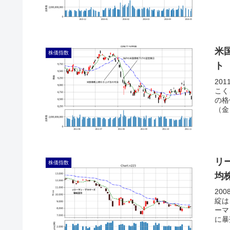
米
株価指数
ト
20
こく
の格
（金
が発
リ
株価指数
均
20
綻は
ーマ
に暴