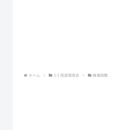
ホーム
1-1 投資環境史
株価指数