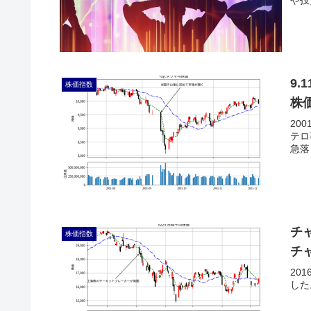
9
株価指数
株
20
テロ
急落
チ
株価指数
チ
20
した