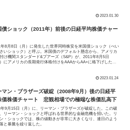
2023.01.30
国債ショック（2011年）前後の日経平均株価チャー
11年8月8日（月）に発生した世界同時株安を米国債ショック（べい
さいショック）と呼ぶ。米国債のデフォルト懸念から、アメリカ
付け機関スタンダード&プアーズ（S&P）が、2011年8月5日
）にアメリカの長期発行体格付けをAAAからAA+に格下げした事
端。米国債ショックの後、国内株式相場は低迷した。
2023.01.24
ーマン・ブラザーズ破綻（2008年9月）後の日経平
株価株価チャート 悲観相場での極端な株価乱高下
08年9月15日（月）に、リーマン・ブラザーズが破綻した。この破
、リーマン・ショックと呼ばれる世界的な金融危機を招いた。リ
ン・ショックでは、株の値動きが非常に大きくなり、連日のよう
落と暴騰を繰り返した。