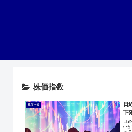
株価指数
日
株価指数
下
日経
いが
や投