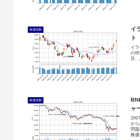
イ
株価指数
ト
イラ
の停
旦、
B
株価指数
ャ
20
から
問題
株価