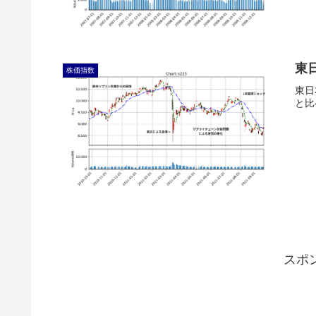
東
株価指数
東日
と比
スポ